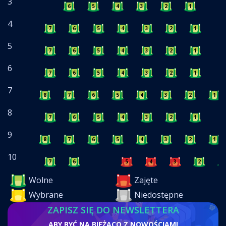
3
6
5
4
3
2
1
4
7
6
5
4
3
2
1
5
7
6
5
4
3
2
1
6
7
6
5
4
3
2
1
7
8
7
6
5
4
3
2
1
8
7
6
5
4
3
2
1
9
8
7
6
5
4
3
2
1
10
7
6
5
4
3
2
1
Wolne
Zajęte
Wybrane
Niedostępne
ZAPISZ SIĘ DO NEWSLETTERA
ABY BYĆ NA BIEŻĄCO Z NOWOŚCIAMI