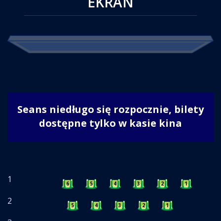
EKRAN
Seans niedługo się rozpocznie, bilety
dostępne tylko w kasie kina
1
6
5
4
3
2
1
2
5
4
3
2
1