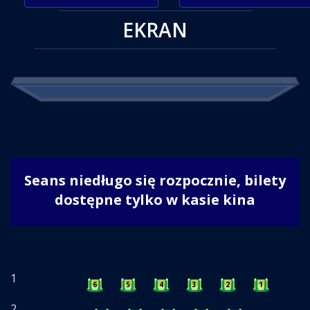
EKRAN
Seans niedługo się rozpocznie, bilety
dostępne tylko w kasie kina
1
6
5
4
3
2
1
2