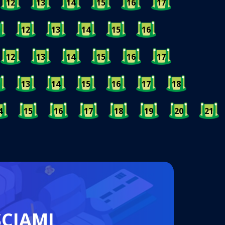
12
13
14
15
16
17
12
13
14
15
16
12
13
14
15
16
17
13
14
15
16
17
18
4
15
16
17
18
19
20
21
ŚCIAMI