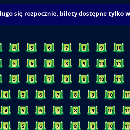
długo się rozpocznie, bilety dostępne tylko 
4
5
6
7
8
9
10
5
6
7
8
9
10
11
5
6
7
8
9
10
11
4
5
6
7
8
9
10
11
4
5
6
7
8
9
10
11
4
5
6
7
8
9
10
11