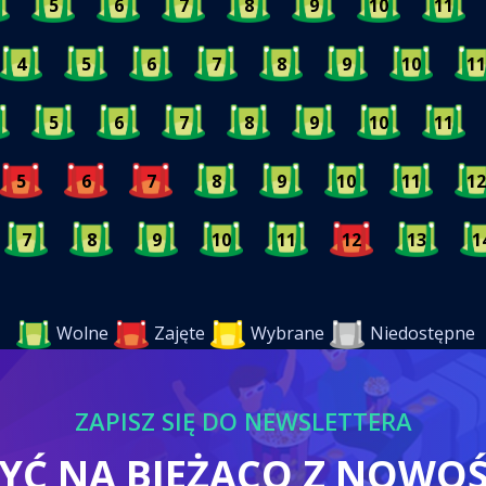
5
6
7
8
9
10
11
4
5
6
7
8
9
10
11
5
6
7
8
9
10
11
5
6
7
8
9
10
11
12
7
8
9
10
11
12
13
1
Wolne
Zajęte
Wybrane
Niedostępne
ZAPISZ SIĘ DO NEWSLETTERA
BYĆ NA BIEŻĄCO Z NOWO