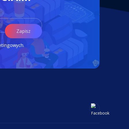
Zapisz
etingowych.