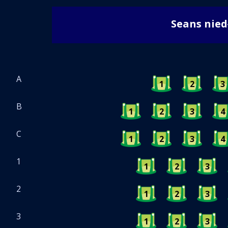
Seans nie
A
1
2
3
B
1
2
3
4
C
1
2
3
4
1
1
2
3
2
1
2
3
3
1
2
3