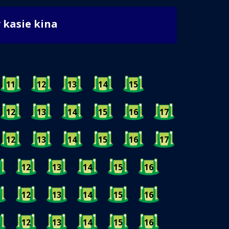
w kasie kina
11
12
13
14
15
12
13
14
15
16
17
12
13
14
15
16
17
12
13
14
15
16
12
13
14
15
16
12
13
14
15
16