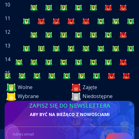
10
1
2
3
4
5
6
7
8
11
1
2
3
4
5
6
7
8
12
1
2
3
4
5
6
7
8
13
1
2
3
4
5
6
7
8
14
1
2
3
4
5
6
7
8
9
15
2
3
4
5
6
7
8
9
10
Wolne
Zajęte
Wybrane
Niedostępne
ZAPISZ SIĘ DO NEWSLETTERA
ABY BYĆ NA BIEŻĄCO Z NOWOŚCIAMI