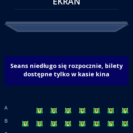
EKRAN
Seans niedługo się rozpocznie, bilety
dostępne tylko w kasie kina
A
1
2
3
4
5
6
7
B
1
2
3
4
5
6
7
8