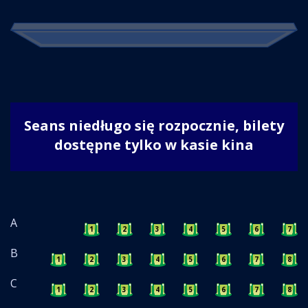
Seans niedługo się rozpocznie, bilety
dostępne tylko w kasie kina
A
1
2
3
4
5
6
7
B
1
2
3
4
5
6
7
8
C
1
2
3
4
5
6
7
8