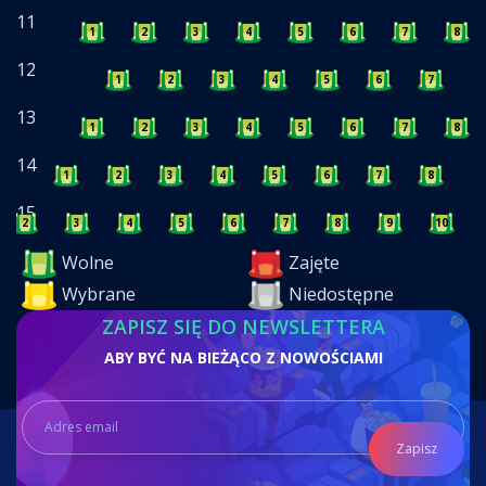
11
1
2
3
4
5
6
7
8
12
1
2
3
4
5
6
7
8
13
1
2
3
4
5
6
7
8
14
1
2
3
4
5
6
7
8
9
15
2
3
4
5
6
7
8
9
10
Wolne
Zajęte
Wybrane
Niedostępne
ZAPISZ SIĘ DO NEWSLETTERA
ABY BYĆ NA BIEŻĄCO Z NOWOŚCIAMI
Zapisz