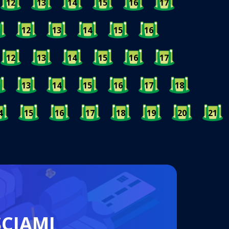
12
13
14
15
16
17
12
13
14
15
16
12
13
14
15
16
17
13
14
15
16
17
18
4
15
16
17
18
19
20
21
ŚCIAMI