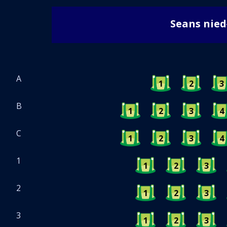
Seans nie
A
1
2
3
B
1
2
3
4
C
1
2
3
4
1
1
2
3
2
1
2
3
3
1
2
3