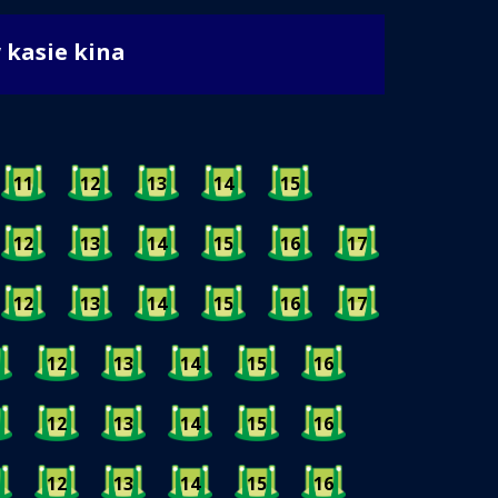
w kasie kina
11
12
13
14
15
12
13
14
15
16
17
12
13
14
15
16
17
12
13
14
15
16
12
13
14
15
16
12
13
14
15
16