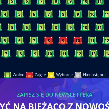
5
6
7
8
9
10
11
4
5
6
7
8
9
10
11
5
6
7
8
9
10
11
5
6
7
8
9
10
11
12
7
8
9
10
11
12
13
1
Wolne
Zajęte
Wybrane
Niedostępne
ZAPISZ SIĘ DO NEWSLETTERA
BYĆ NA BIEŻĄCO Z NOWO