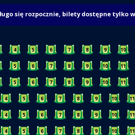
długo się rozpocznie, bilety dostępne tylko 
4
5
6
7
8
9
10
5
6
7
8
9
10
11
5
6
7
8
9
10
11
4
5
6
7
8
9
10
11
4
5
6
7
8
9
10
11
4
5
6
7
8
9
10
11