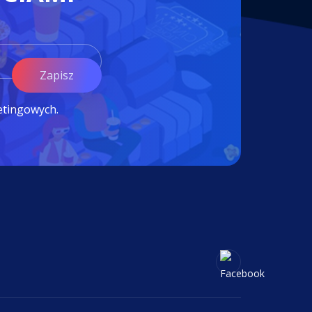
Zapisz
etingowych.