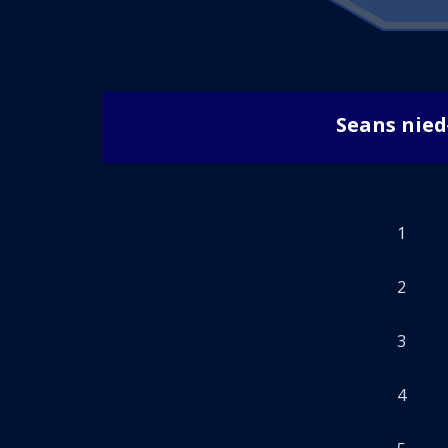
Seans nie
1
2
3
4