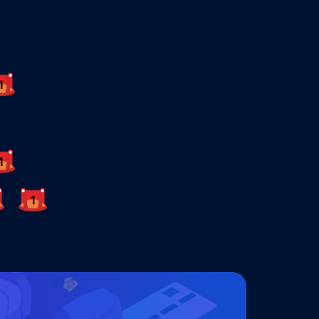
1
1
1