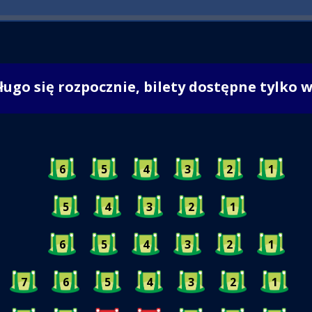
długo się rozpocznie, bilety dostępne tylko 
6
5
4
3
2
1
5
4
3
2
1
6
5
4
3
2
1
7
6
5
4
3
2
1