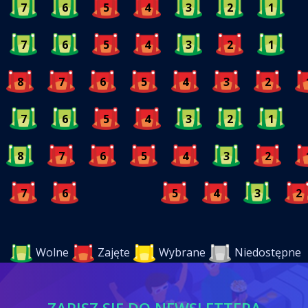
7
6
5
4
3
2
1
7
6
5
4
3
2
1
8
7
6
5
4
3
2
7
6
5
4
3
2
1
8
7
6
5
4
3
2
7
6
5
4
3
2
Wolne
Zajęte
Wybrane
Niedostępne