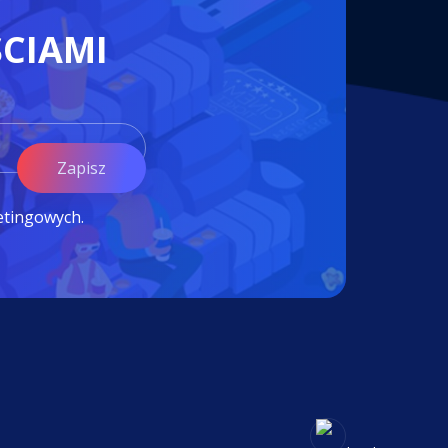
ŚCIAMI
Zapisz
etingowych.