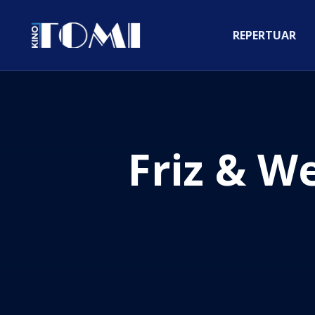
REPERTUAR
Friz & Wersow: Miłość W Czasach