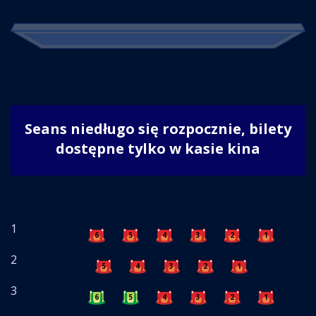
Seans niedługo się rozpocznie, bilety
dostępne tylko w kasie kina
1
6
5
4
3
2
1
2
5
4
3
2
1
3
6
5
4
3
2
1