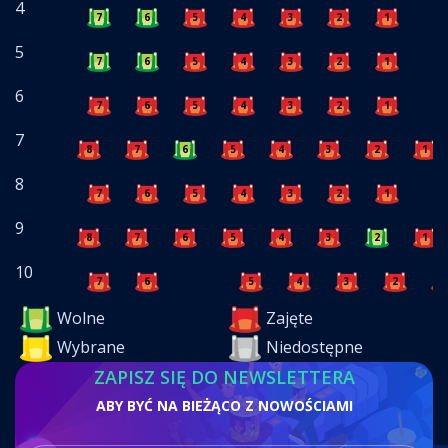
4
7
6
5
4
3
2
1
5
7
6
5
4
3
2
1
6
7
6
5
4
3
2
1
7
8
7
6
5
4
3
2
1
8
7
6
5
4
3
2
1
9
8
7
6
5
4
3
2
1
10
7
6
5
4
3
2
1
Wolne
Zajęte
Wybrane
Niedostępne
ZAPISZ SIĘ DO NEWSLETTERA
ABY BYĆ NA BIEŻĄCO Z NOWOŚCIAMI