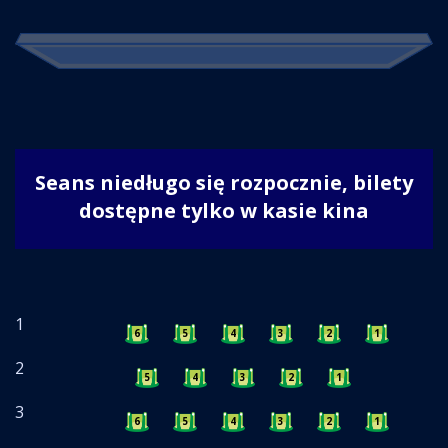
Seans niedługo się rozpocznie, bilety
dostępne tylko w kasie kina
1
6
5
4
3
2
1
2
5
4
3
2
1
3
6
5
4
3
2
1