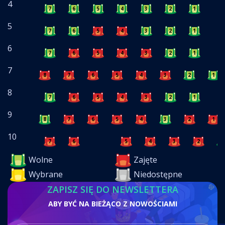
4
7
6
5
4
3
2
1
5
7
6
5
4
3
2
1
6
7
6
5
4
3
2
1
7
8
7
6
5
4
3
2
1
8
7
6
5
4
3
2
1
9
8
7
6
5
4
3
2
1
10
7
6
5
4
3
2
1
Wolne
Zajęte
Wybrane
Niedostępne
ZAPISZ SIĘ DO NEWSLETTERA
ABY BYĆ NA BIEŻĄCO Z NOWOŚCIAMI