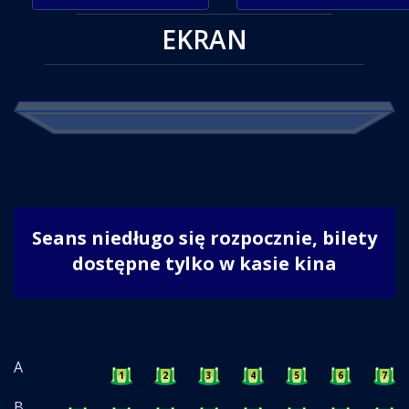
EKRAN
Seans niedługo się rozpocznie, bilety
dostępne tylko w kasie kina
A
1
2
3
4
5
6
7
B