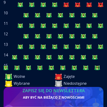
9
1
2
3
4
5
6
7
8
10
1
2
3
4
5
6
7
8
11
1
2
3
4
5
6
7
8
12
1
2
3
4
5
6
7
8
13
1
2
3
4
5
6
7
8
14
1
2
3
4
5
6
7
8
9
15
2
3
4
5
6
7
8
9
10
Wolne
Zajęte
Wybrane
Niedostępne
ZAPISZ SIĘ DO NEWSLETTERA
ABY BYĆ NA BIEŻĄCO Z NOWOŚCIAMI