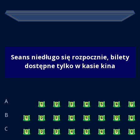
Seans niedługo się rozpocznie, bilety
dostępne tylko w kasie kina
A
1
2
3
4
5
6
7
B
1
2
3
4
5
6
7
8
C
1
2
3
4
5
6
7
8