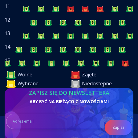
11
1
2
3
4
5
6
7
8
12
1
2
3
4
5
6
7
8
13
1
2
3
4
5
6
7
8
14
1
2
3
4
5
6
7
8
9
15
2
3
4
5
6
7
8
9
10
Wolne
Zajęte
Wybrane
Niedostępne
ZAPISZ SIĘ DO NEWSLETTERA
ABY BYĆ NA BIEŻĄCO Z NOWOŚCIAMI
Zapisz