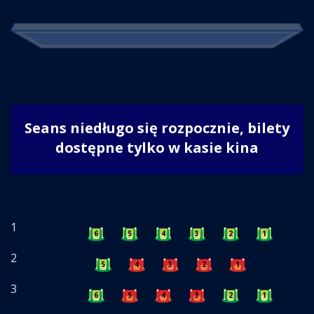
Seans niedługo się rozpocznie, bilety
dostępne tylko w kasie kina
1
6
5
4
3
2
1
2
5
4
3
2
1
3
6
5
4
3
2
1