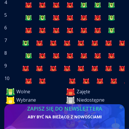
4
7
6
5
4
3
2
1
5
7
6
5
4
3
2
1
6
7
6
5
4
3
2
1
7
8
7
6
5
4
3
2
1
8
7
6
5
4
3
2
1
9
8
7
6
5
4
3
2
1
10
7
6
5
4
3
2
1
Wolne
Zajęte
Wybrane
Niedostępne
ZAPISZ SIĘ DO NEWSLETTERA
ABY BYĆ NA BIEŻĄCO Z NOWOŚCIAMI