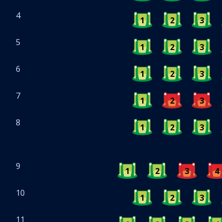
4
1
2
3
5
1
2
3
6
1
2
3
7
1
2
3
8
1
2
3
9
1
2
3
4
10
1
2
3
11