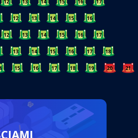
12
13
14
15
16
17
12
13
14
15
16
12
13
14
15
16
17
13
14
15
16
17
18
4
15
16
17
18
19
20
21
ŚCIAMI