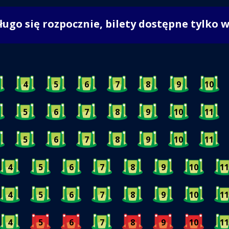
długo się rozpocznie, bilety dostępne tylko 
4
5
6
7
8
9
10
5
6
7
8
9
10
11
5
6
7
8
9
10
11
4
5
6
7
8
9
10
11
4
5
6
7
8
9
10
11
4
5
6
7
8
9
10
11