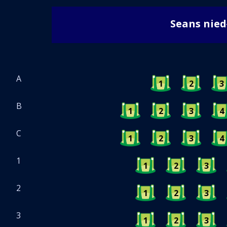
Seans nie
A
1
2
3
B
1
2
3
4
C
1
2
3
4
1
1
2
3
2
1
2
3
3
1
2
3