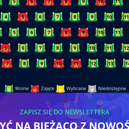
5
6
7
8
9
10
11
4
5
6
7
8
9
10
11
5
6
7
8
9
10
11
5
6
7
8
9
10
11
12
7
8
9
10
11
12
13
1
Wolne
Zajęte
Wybrane
Niedostępne
ZAPISZ SIĘ DO NEWSLETTERA
BYĆ NA BIEŻĄCO Z NOWO