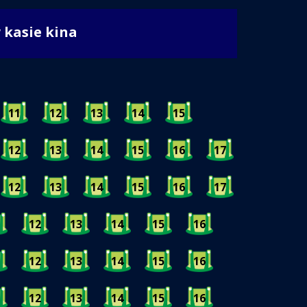
w kasie kina
11
12
13
14
15
12
13
14
15
16
17
12
13
14
15
16
17
12
13
14
15
16
12
13
14
15
16
12
13
14
15
16