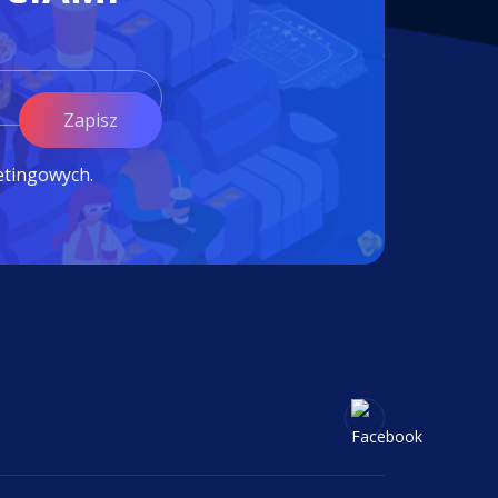
Zapisz
etingowych.