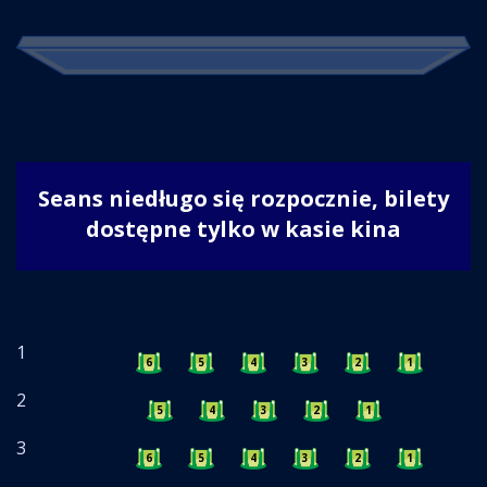
Seans niedługo się rozpocznie, bilety
dostępne tylko w kasie kina
1
6
5
4
3
2
1
2
5
4
3
2
1
3
6
5
4
3
2
1