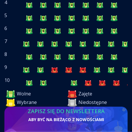
4
7
6
5
4
3
2
1
5
7
6
5
4
3
2
1
6
7
6
5
4
3
2
1
7
8
7
6
5
4
3
2
1
8
7
6
5
4
3
2
1
9
8
7
6
5
4
3
2
1
10
7
6
5
4
3
2
1
Wolne
Zajęte
Wybrane
Niedostępne
ZAPISZ SIĘ DO NEWSLETTERA
ABY BYĆ NA BIEŻĄCO Z NOWOŚCIAMI