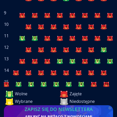
9
1
2
3
4
5
6
7
8
10
1
2
3
4
5
6
7
8
11
1
2
3
4
5
6
7
8
12
1
2
3
4
5
6
7
8
13
1
2
3
4
5
6
7
8
14
1
2
3
4
5
6
7
8
9
15
2
3
4
5
6
7
8
9
10
Wolne
Zajęte
Wybrane
Niedostępne
ZAPISZ SIĘ DO NEWSLETTERA
ABY BYĆ NA BIEŻĄCO Z NOWOŚCIAMI