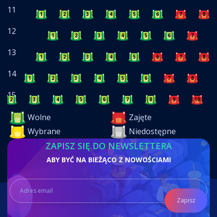
11
1
2
3
4
5
6
7
8
12
1
2
3
4
5
6
7
8
13
1
2
3
4
5
6
7
8
14
1
2
3
4
5
6
7
8
9
15
2
3
4
5
6
7
8
9
10
Wolne
Zajęte
Wybrane
Niedostępne
ZAPISZ SIĘ DO NEWSLETTERA
ABY BYĆ NA BIEŻĄCO Z NOWOŚCIAMI
Zapisz