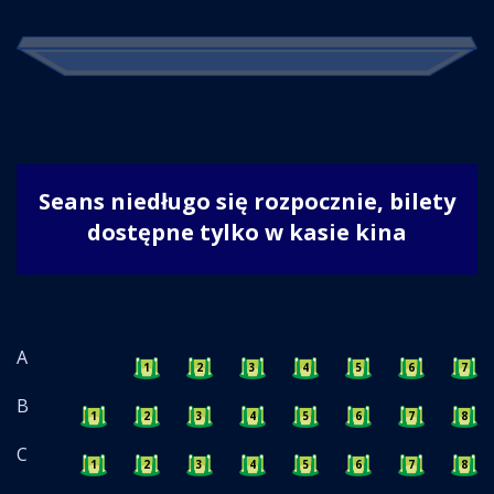
Seans niedługo się rozpocznie, bilety
dostępne tylko w kasie kina
A
1
2
3
4
5
6
7
B
1
2
3
4
5
6
7
8
C
1
2
3
4
5
6
7
8