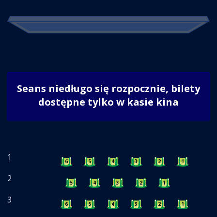
Seans niedługo się rozpocznie, bilety
dostępne tylko w kasie kina
1
6
5
4
3
2
1
2
5
4
3
2
1
3
6
5
4
3
2
1