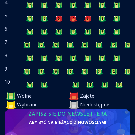
4
7
6
5
4
3
2
1
5
7
6
5
4
3
2
1
6
7
6
5
4
3
2
1
7
8
7
6
5
4
3
2
1
8
7
6
5
4
3
2
1
9
8
7
6
5
4
3
2
1
10
7
6
5
4
3
2
1
Wolne
Zajęte
Wybrane
Niedostępne
ZAPISZ SIĘ DO NEWSLETTERA
ABY BYĆ NA BIEŻĄCO Z NOWOŚCIAMI