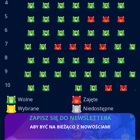
4
7
6
5
4
3
2
1
5
7
6
5
4
3
2
1
6
7
6
5
4
3
2
1
7
8
7
6
5
4
3
2
1
8
7
6
5
4
3
2
1
9
8
7
6
5
4
3
2
1
10
7
6
5
4
3
2
1
Wolne
Zajęte
Wybrane
Niedostępne
ZAPISZ SIĘ DO NEWSLETTERA
ABY BYĆ NA BIEŻĄCO Z NOWOŚCIAMI