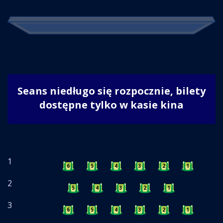
Seans niedługo się rozpocznie, bilety
dostępne tylko w kasie kina
1
6
5
4
3
2
1
2
5
4
3
2
1
3
6
5
4
3
2
1