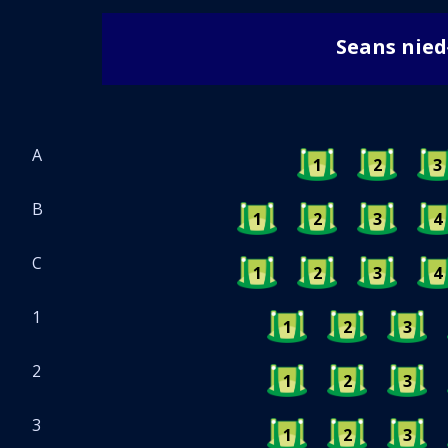
Seans nie
A
1
2
3
B
1
2
3
4
C
1
2
3
4
1
1
2
3
2
1
2
3
3
1
2
3