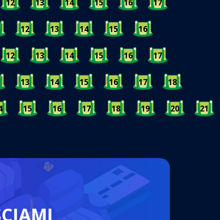
12
13
14
15
16
17
12
13
14
15
16
12
13
14
15
16
17
13
14
15
16
17
18
4
15
16
17
18
19
20
21
ŚCIAMI