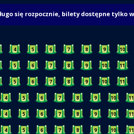
długo się rozpocznie, bilety dostępne tylko 
4
5
6
7
8
9
10
5
6
7
8
9
10
11
5
6
7
8
9
10
11
4
5
6
7
8
9
10
11
4
5
6
7
8
9
10
11
4
5
6
7
8
9
10
11