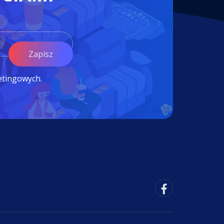
Zapisz
etingowych.