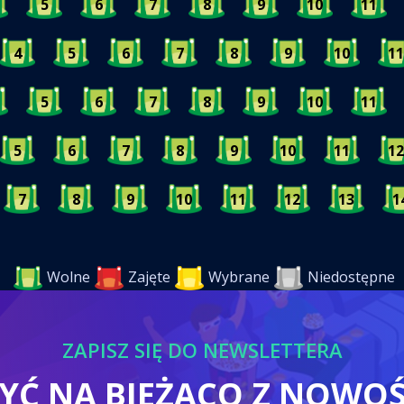
5
6
7
8
9
10
11
4
5
6
7
8
9
10
11
5
6
7
8
9
10
11
5
6
7
8
9
10
11
12
7
8
9
10
11
12
13
1
Wolne
Zajęte
Wybrane
Niedostępne
ZAPISZ SIĘ DO NEWSLETTERA
BYĆ NA BIEŻĄCO Z NOWO