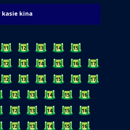
w kasie kina
11
12
13
14
15
12
13
14
15
16
17
12
13
14
15
16
17
12
13
14
15
16
12
13
14
15
16
12
13
14
15
16