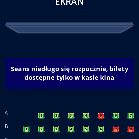
EKRAN
Seans niedługo się rozpocznie, bilety
dostępne tylko w kasie kina
A
1
2
3
4
5
6
7
B
1
2
3
4
5
6
7
8