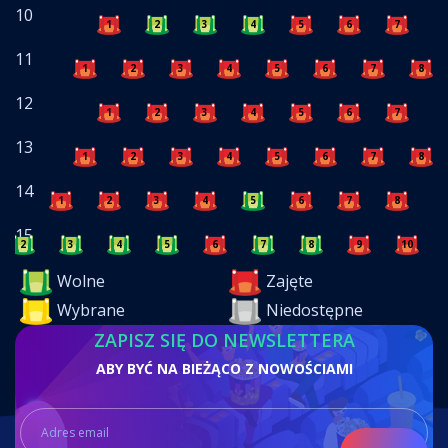
10
1
2
3
4
5
6
7
8
11
1
2
3
4
5
6
7
8
12
1
2
3
4
5
6
7
8
13
1
2
3
4
5
6
7
8
14
1
2
3
4
5
6
7
8
9
15
2
3
4
5
6
7
8
9
10
Wolne
Zajęte
Wybrane
Niedostępne
ZAPISZ SIĘ DO NEWSLETTERA
ABY BYĆ NA BIEŻĄCO Z NOWOŚCIAMI