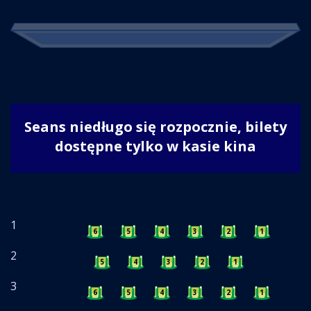
Seans niedługo się rozpocznie, bilety
dostępne tylko w kasie kina
1
6
5
4
3
2
1
2
5
4
3
2
1
3
6
5
4
3
2
1