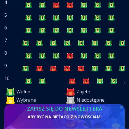
4
7
6
5
4
3
2
1
5
7
6
5
4
3
2
1
6
7
6
5
4
3
2
1
7
8
7
6
5
4
3
2
1
8
7
6
5
4
3
2
1
9
8
7
6
5
4
3
2
1
10
7
6
5
4
3
2
1
Wolne
Zajęte
Wybrane
Niedostępne
ZAPISZ SIĘ DO NEWSLETTERA
ABY BYĆ NA BIEŻĄCO Z NOWOŚCIAMI