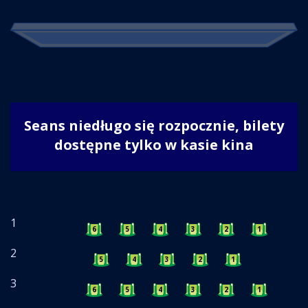
Seans niedługo się rozpocznie, bilety
dostępne tylko w kasie kina
1
6
5
4
3
2
1
2
5
4
3
2
1
3
6
5
4
3
2
1