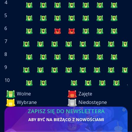
4
7
6
5
4
3
2
1
5
7
6
5
4
3
2
1
6
7
6
5
4
3
2
1
7
8
7
6
5
4
3
2
1
8
7
6
5
4
3
2
1
9
8
7
6
5
4
3
2
1
10
7
6
5
4
3
2
1
Wolne
Zajęte
Wybrane
Niedostępne
ZAPISZ SIĘ DO NEWSLETTERA
ABY BYĆ NA BIEŻĄCO Z NOWOŚCIAMI