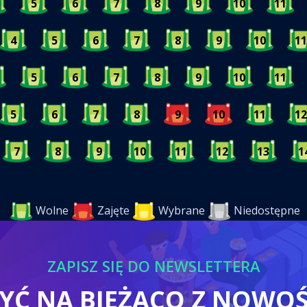
5
6
7
8
9
10
11
4
5
6
7
8
9
10
11
5
6
7
8
9
10
11
5
6
7
8
9
10
11
12
7
8
9
10
11
12
13
1
Wolne
Zajęte
Wybrane
Niedostępne
ZAPISZ SIĘ DO NEWSLETTERA
BYĆ NA BIEŻĄCO Z NOWO