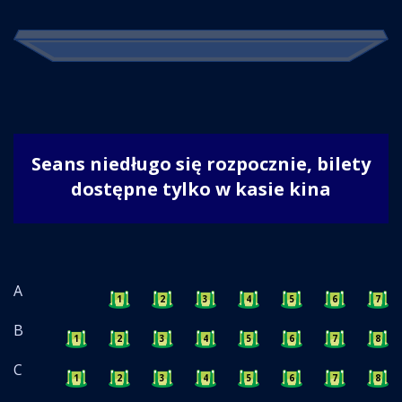
Seans niedługo się rozpocznie, bilety
dostępne tylko w kasie kina
A
1
2
3
4
5
6
7
B
1
2
3
4
5
6
7
8
C
1
2
3
4
5
6
7
8