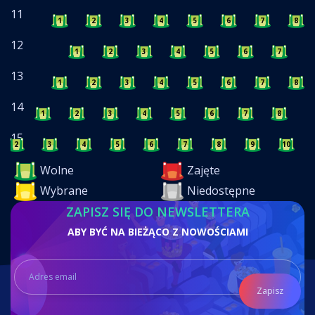
11
1
2
3
4
5
6
7
8
12
1
2
3
4
5
6
7
8
13
1
2
3
4
5
6
7
8
14
1
2
3
4
5
6
7
8
9
15
2
3
4
5
6
7
8
9
10
Wolne
Zajęte
Wybrane
Niedostępne
ZAPISZ SIĘ DO NEWSLETTERA
ABY BYĆ NA BIEŻĄCO Z NOWOŚCIAMI
Zapisz