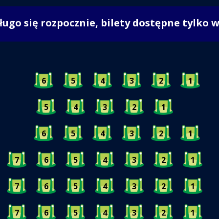
długo się rozpocznie, bilety dostępne tylko 
6
5
4
3
2
1
5
4
3
2
1
6
5
4
3
2
1
7
6
5
4
3
2
1
7
6
5
4
3
2
1
7
6
5
4
3
2
1