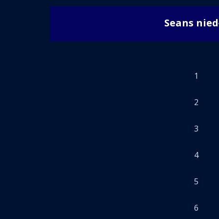
Seans nie
1
2
3
4
5
6