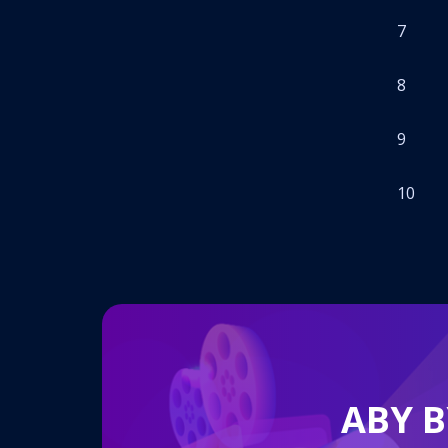
7
8
9
10
ABY 