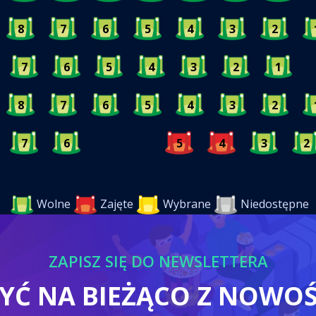
8
7
6
5
4
3
2
7
6
5
4
3
2
1
8
7
6
5
4
3
2
7
6
5
4
3
2
Wolne
Zajęte
Wybrane
Niedostępne
ZAPISZ SIĘ DO NEWSLETTERA
BYĆ NA BIEŻĄCO Z NOWO