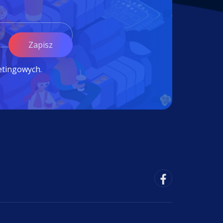
Zapisz
etingowych.