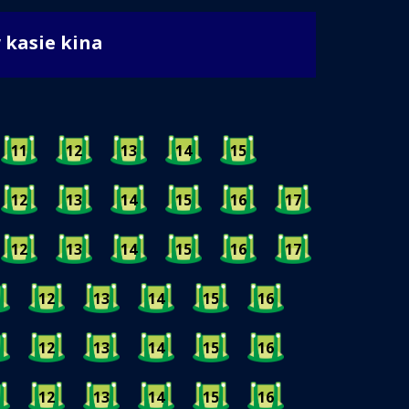
w kasie kina
11
12
13
14
15
12
13
14
15
16
17
12
13
14
15
16
17
12
13
14
15
16
12
13
14
15
16
12
13
14
15
16