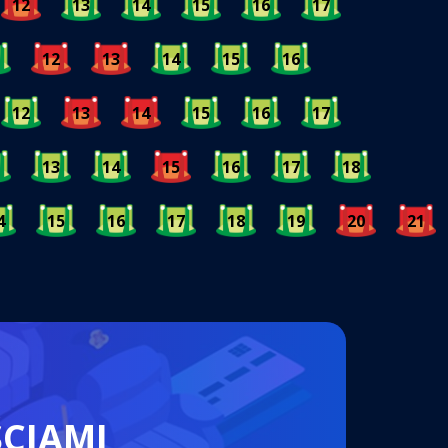
12
13
14
15
16
17
12
13
14
15
16
12
13
14
15
16
17
13
14
15
16
17
18
4
15
16
17
18
19
20
21
ŚCIAMI