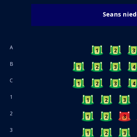
Seans nie
A
1
2
3
B
1
2
3
4
C
1
2
3
4
1
1
2
3
2
1
2
3
3
1
2
3