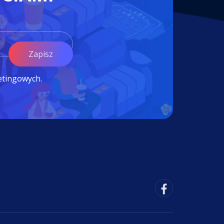
Zapisz
etingowych.