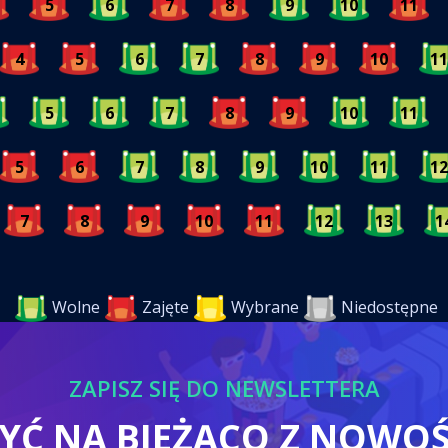
5
6
7
8
9
10
11
4
5
6
7
8
9
10
11
5
6
7
8
9
10
11
5
6
7
8
9
10
11
12
7
8
9
10
11
12
13
1
Wolne
Zajęte
Wybrane
Niedostępne
ZAPISZ SIĘ DO NEWSLETTERA
BYĆ NA BIEŻĄCO Z NOWO