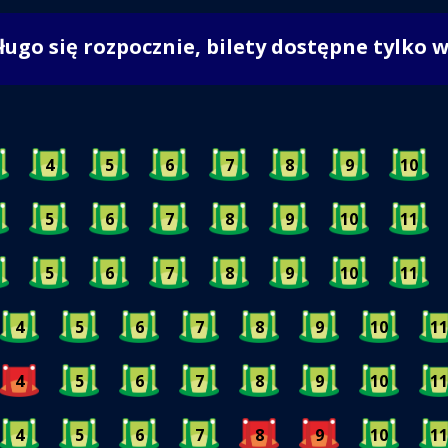
długo się rozpocznie, bilety dostępne tylko 
4
5
6
7
8
9
10
5
6
7
8
9
10
11
5
6
7
8
9
10
11
4
5
6
7
8
9
10
11
4
5
6
7
8
9
10
11
4
5
6
7
8
9
10
11