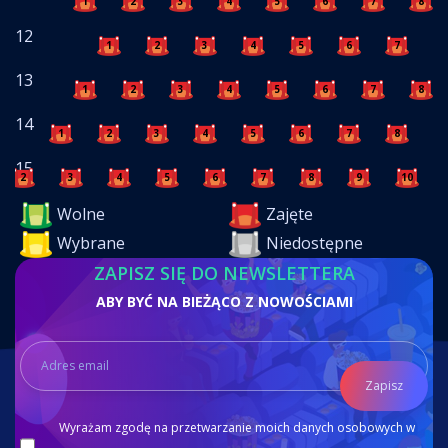
1
2
3
4
5
6
7
8
12
1
2
3
4
5
6
7
8
13
1
2
3
4
5
6
7
8
14
1
2
3
4
5
6
7
8
9
15
2
3
4
5
6
7
8
9
10
Wolne
Zajęte
Wybrane
Niedostępne
ZAPISZ SIĘ DO NEWSLETTERA
ABY BYĆ NA BIEŻĄCO Z NOWOŚCIAMI
Zapisz
Wyrażam zgodę na przetwarzanie moich danych osobowych w