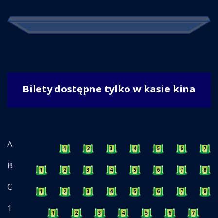
Bilety dostępne tylko w kasie kina
A
1
2
3
4
5
6
7
B
1
2
3
4
5
6
7
8
C
1
2
3
4
5
6
7
8
1
1
2
3
4
5
6
7
8