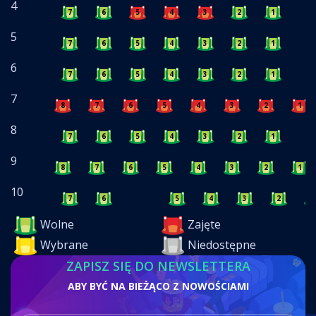
4
7
6
5
4
3
2
1
5
7
6
5
4
3
2
1
6
7
6
5
4
3
2
1
7
8
7
6
5
4
3
2
1
8
7
6
5
4
3
2
1
9
8
7
6
5
4
3
2
1
10
7
6
5
4
3
2
1
Wolne
Zajęte
Wybrane
Niedostępne
ZAPISZ SIĘ DO NEWSLETTERA
ABY BYĆ NA BIEŻĄCO Z NOWOŚCIAMI