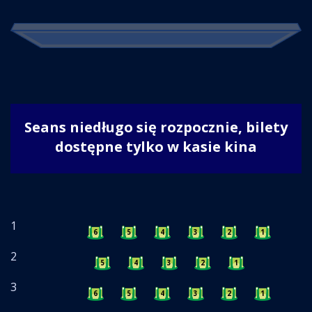
Seans niedługo się rozpocznie, bilety
dostępne tylko w kasie kina
1
6
5
4
3
2
1
2
5
4
3
2
1
3
6
5
4
3
2
1