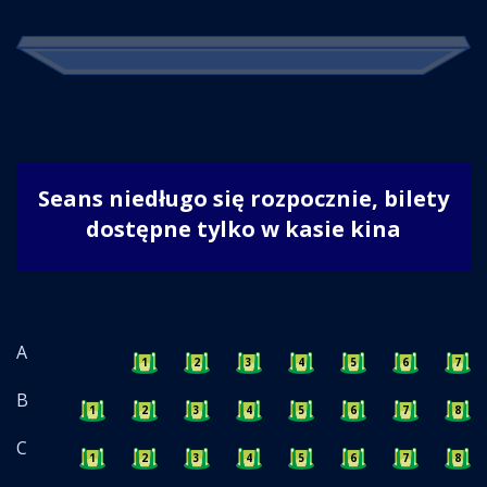
Seans niedługo się rozpocznie, bilety
dostępne tylko w kasie kina
A
1
2
3
4
5
6
7
B
1
2
3
4
5
6
7
8
C
1
2
3
4
5
6
7
8