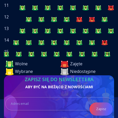
11
1
2
3
4
5
6
7
8
12
1
2
3
4
5
6
7
8
13
1
2
3
4
5
6
7
8
14
1
2
3
4
5
6
7
8
9
15
2
3
4
5
6
7
8
9
10
Wolne
Zajęte
Wybrane
Niedostępne
ZAPISZ SIĘ DO NEWSLETTERA
ABY BYĆ NA BIEŻĄCO Z NOWOŚCIAMI
Zapisz