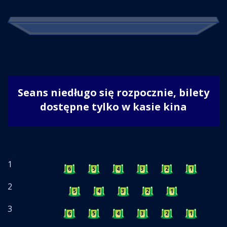
Seans niedługo się rozpocznie, bilety
dostępne tylko w kasie kina
1
6
5
4
3
2
1
2
5
4
3
2
1
3
6
5
4
3
2
1