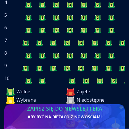
4
7
6
5
4
3
2
1
5
7
6
5
4
3
2
1
6
7
6
5
4
3
2
1
7
8
7
6
5
4
3
2
1
8
7
6
5
4
3
2
1
9
8
7
6
5
4
3
2
1
10
7
6
5
4
3
2
1
Wolne
Zajęte
Wybrane
Niedostępne
ZAPISZ SIĘ DO NEWSLETTERA
ABY BYĆ NA BIEŻĄCO Z NOWOŚCIAMI