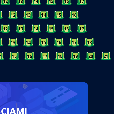
12
13
14
15
16
17
12
13
14
15
16
12
13
14
15
16
17
13
14
15
16
17
18
4
15
16
17
18
19
20
21
ŚCIAMI