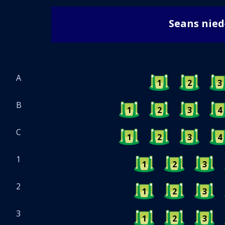
Seans nie
A
1
2
3
B
1
2
3
4
C
1
2
3
4
1
1
2
3
2
1
2
3
3
1
2
3