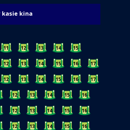
w kasie kina
11
12
13
14
15
12
13
14
15
16
17
12
13
14
15
16
17
12
13
14
15
16
12
13
14
15
16
12
13
14
15
16