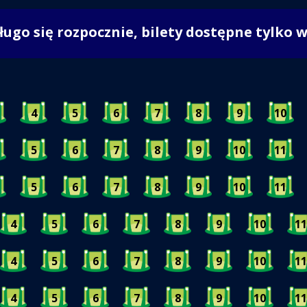
długo się rozpocznie, bilety dostępne tylko 
4
5
6
7
8
9
10
5
6
7
8
9
10
11
5
6
7
8
9
10
11
4
5
6
7
8
9
10
11
4
5
6
7
8
9
10
11
4
5
6
7
8
9
10
11