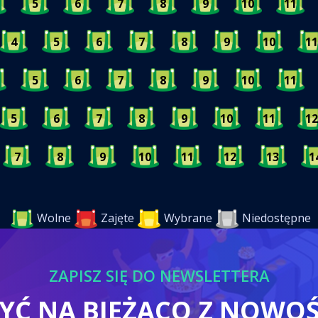
5
6
7
8
9
10
11
4
5
6
7
8
9
10
11
5
6
7
8
9
10
11
5
6
7
8
9
10
11
12
7
8
9
10
11
12
13
1
Wolne
Zajęte
Wybrane
Niedostępne
ZAPISZ SIĘ DO NEWSLETTERA
BYĆ NA BIEŻĄCO Z NOWO