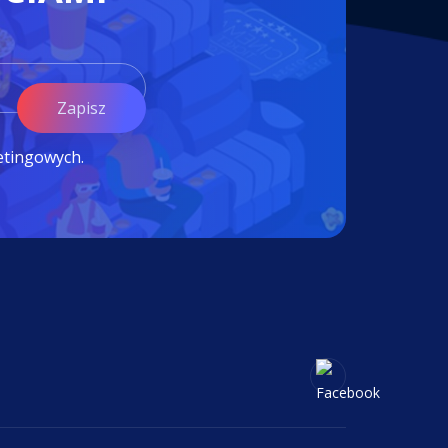
Zapisz
etingowych.