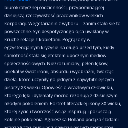
biurokratycznej codzienności, przypominającej
dzisiejszą rzeczywistość pracowników wielkich
korporacji. Wegetarianin z wyboru – zanim stało się to
powszechne. Syn despotycznego ojca uwikłany w
kruche relacje z kobietami. Pogrążony w
egzystencjalnym kryzysie na długo przed tym, kiedy
samotność stała się efektem ubocznym mediów
społecznościowych. Niezrozumiany, pełen lęków,
uciekał w świat ironii, absurdu i wyobraźni, tworząc
dzieła, które uczyniły go jednym z najwybitniejszych
pisarzy XX wieku. Opowieść o wrażliwym człowieku,
którego lęki i dylematy mocno rezonują z dzisiejszym
młodym pokoleniem. Portret literackiej ikony XX wieku,
której życie i twórczość wciąż inspirują i poruszają
kolejne pokolenia. Agnieszka Holland podąża śladami
Franza Kafki, budując z najważniejszych momentów