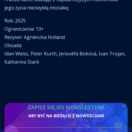
jego życia niezwykłą mozaikę.
Rok: 2025
Ograniczenia: 13+
Reżyser: Agnieszka Holland
Obsada:
Idan Weiss, Peter Kurth, Jenovéfa Boková, Ivan Trojan,
Katharina Stark
ZAPISZ SIĘ DO NEWSLETTERA
ABY BYĆ NA BIEŻĄCO Z NOWOŚCIAMI