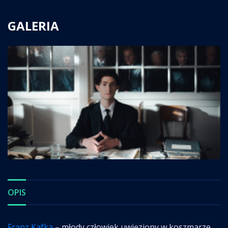
GALERIA
OPIS
Franz Kafka
– młody człowiek uwięziony w koszmarze