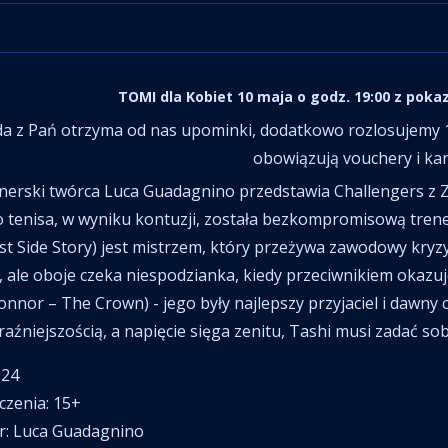
TOMI dla Kobiet 10 maja o godz. 19:00 z poka
obowiązują vouchery i ka
o tenisa, w wyniku kontuzji, została bezkompromisową trenerk
t Side Story) jest mistrzem, który przeżywa zawodowy kry
, ale oboje czeka niespodzianka, kiedy przeciwnikiem okazuj
onnor – The Crown) - jego były najlepszy przyjaciel i dawny 
raźniejszością, a napięcie sięga zenitu, Tashi musi zadać sob
024
iczenia: 15+
er: Luca Guadagnino