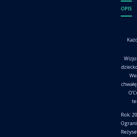
OPIS
Każda z Pań otrzyma od nas upominki, dodatkowo rozlosujemy 10 nagród głównych. Bilety w cenie 26 zł (nie
Wizjonerski twórca Luca Guadagnino przedstawia Challengers z Zendayą w roli Tashi Duncan, która jako złote
dzieck
Wes
chwałę
O’C
te
Rok: 2
Ogran
Reżys