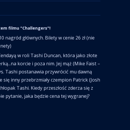
zem filmu "Challengers"!
rnety)
ą...na korcie i poza nim. Jej mąż (Mike Faist –
zys. Tashi postanawia przywrócić mu dawną
e się inny przebrzmiały czempion Patrick (Josh
chłopak Tashi. Kiedy przeszłość zderza się z
ie pytanie, jaka będzie cena tej wygranej?