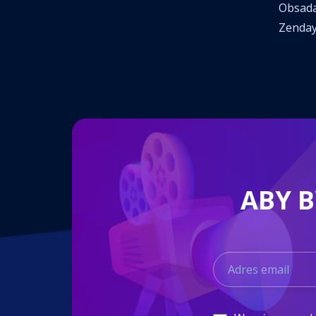
Obsada
Zenda
ABY 